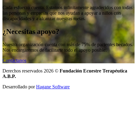
Cada esfuerzo cuenta. Estamos infinitamente agradecidos con todas
las personas y empresas que nos ayudan a apoyar a niños con
discapacidades y a alcanzar nuestras metas.
¿Necesitas apoyo?
Nuestra organización cuenta con más de 75% de pacientes becados.
Nos encargaremos de facilitarte todo el apoyo posible.
Contáctanos
Derechos reservados 2026 ©
Fundación Ecuestre Terapéutica
A.B.P.
Desarrollado por
Hagane Software